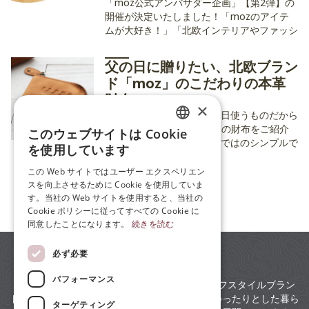
「moz公式アンバサダー企画」【第2弾】の
開催が決定いたしました！「mozのアイテ
ムが大好き！」「北欧インテリアやファッシ
ョンの魅力を、もっとたくさんの人に伝えた
い！」そんな熱い想いを持った方を、今年は
父の日に贈りたい、北欧ブラン
【限定３名様】募集いたします。
ド「moz」のこだわりの本革
財布
×
父の日のギフトとして、毎日使うものだから
こそこだわりたい「moz」の財布をご紹介
このウェブサイトは Cookie
ENGLISH
します。北欧ブランドならではのシンプルで
を使用しています
洗練されたデザインは、幅広い年代のお父さ
JP
んへの贈り物にぴったりです。 今回は、現
この Web サイトではユーザー エクスペリエン
在公式ストアで購入可能なおすすめアイテム
スを向上させるために Cookie を使用していま
ZH
をピックアップしました。
すべての記事
す。当社の Web サイトを使用すると、当社の
Cookie ポリシーに従ってすべての Cookie に
同意したことになります。
続きを読む
必ず必要
パフォーマンス
mozは、スウェーデンの暮らしに根ざしたライフスタイルブラン
ドです。お洒落な衣類から日用品まで、北欧のゆったりとした暮ら
ターゲティング