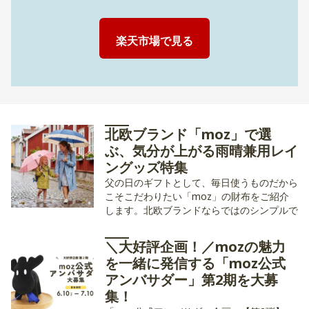
楽天市場で見る
北欧ブランド「moz」で選
ぶ、気分が上がる雨晴兼用レイ
ングッズ特集
父の日のギフトとして、毎日使うものだから
こそこだわりたい「moz」の財布をご紹介
します。北欧ブランドならではのシンプルで
洗練されたデザインは、幅広い年代のお父さ
んへの贈り物にぴったりです。 今回は、現
＼大好評企画！／mozの魅力
在公式ストアで購入可能なおすすめアイテム
を一緒に発信する「moz公式
をピックアップしました。
アンバサダー」第2期を大募
集！