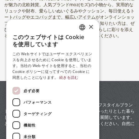
が魅力の北欧雑貨。人気ブランドmoz(モズ)の小物から、実用的な
リュックや財布、愛らしいぬいぐるみやクッション、毎日使えるト
ートバッグやエコバッグまで、幅広いアイテムがオンラインショッ
プで手に入ります。北欧雑貨の魅力をもっと深く知りたい方は、ぜ
×
ひブログ & ニュースにあるコラムページへ！ 暮らしに彩りを添え
る、とっておきの北欧雑貨との出会いをお楽しみください。
このウェブサイトは Cookie
ENGLISH
を使用しています
JP
ブログ & ニュース
この Web サイトではユーザー エクスペリエン
スを向上させるために Cookie を使用していま
ZH
す。当社の Web サイトを使用すると、当社の
Cookie ポリシーに従ってすべての Cookie に
同意したことになります。
続きを読む
必ず必要
パフォーマンス
mozは、スウェーデンの暮らしに根ざしたライフスタイルブラン
ドです。お洒落な衣類から日用品まで、北欧のゆったりとした暮ら
ターゲティング
し方に合わせてデザインした、さまざまな商品を展開しています。
どうぞスウェーデンのライフスタイルをお楽しみください。自然に
機能性
親しみ、互いの距離を縮める。
未分類