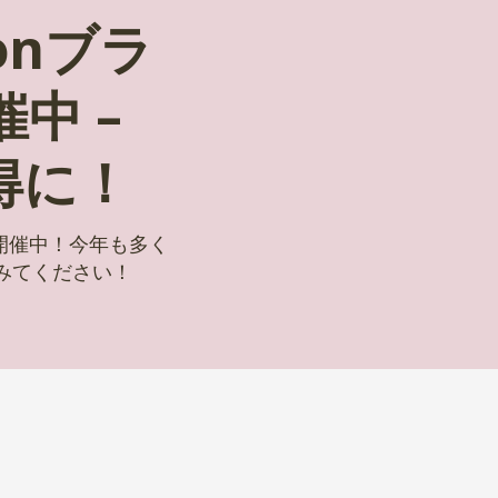
onブラ
中 –
得に！
）開催中！今年も多く
みてください！