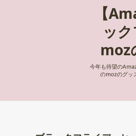
【Am
ック
mo
今年も待望のAma
のmozのグ