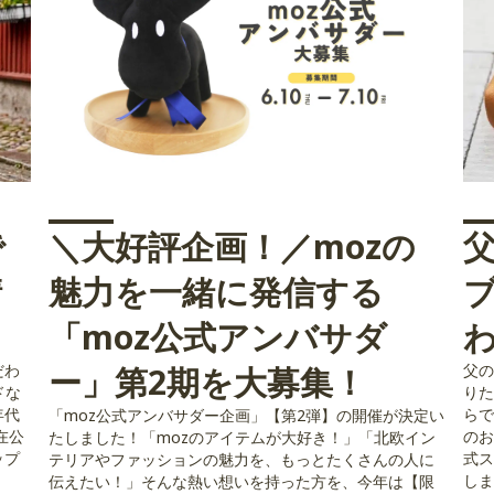
で
＼大好評企画！／mozの
晴
魅力を一緒に発信する
「moz公式アンバサダ
だわ
ー」第2期を大募集！
父の
ドな
りた
年代
らで
「moz公式アンバサダー企画」【第2弾】の開催が決定い
在公
のお
たしました！「mozのアイテムが大好き！」「北欧イン
ップ
式ス
テリアやファッションの魅力を、もっとたくさんの人に
しま
伝えたい！」そんな熱い想いを持った方を、今年は【限