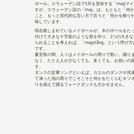
ポール。スウェーデン語で5月を意味する「maj(マイ
すが、スウェーデン語の「maj」は、もともと「何
こと、もっと現代的な言い方で言うと「何かを飾り
味しています。
現在親しまれているメイポールが、木のポールをた
付けて大きな十字架のような形を作り、2つの大きな
られることを考えれば、「majstång」という呼び
です。
夏至祭の間、人々はメイポールの周りで歌い、踊り
なく、たとえ人が少なくても、多くても、お祝いの
す。
ダンスの定番ソングといえば、カエルのダンスや洗
て凍った池の周りでこそこそと何かをたくらむキツ
りを揃えて踊るフォークダンスも欠かせません。