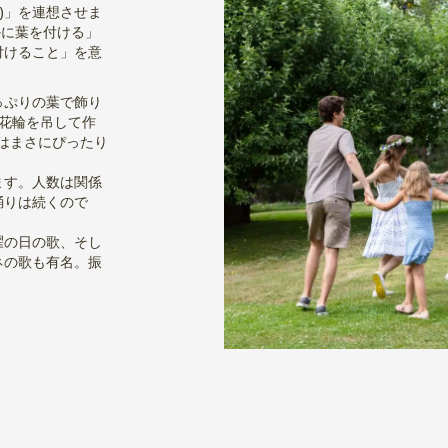
)」を連想させま
かに葉を付ける」
付けること」を意
っぷりの葉で飾り
花輪を吊して作
方はまさにぴったり
ます。人数は関係
踊りは続くので
濯の日の歌、そし
ネの歌も有名。振