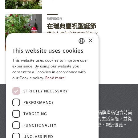
節慶與假日
在瑞典慶祝聖誕節
瑞典人都怎麼過聖誕節呢？
×
This website uses cookies
ENGLISH
This website uses cookies to improve user
JP
experience. By using our website you
所有文章
consent to all cookies in accordance with
ZH
our Cookie policy.
Read more
STRICTLY NECESSARY
PERFORMANCE
源自瑞典生活哲學的家居品牌 moz (mozswe)，品牌產品包含時尚
TARGETING
服飾與日常生活用品——北歐設計營造一種輕鬆的生活型態，並從
瑞典的生活態度中汲取靈感，同時也貼近大自然、親近彼此。
FUNCTIONALITY
UNCLASSIFIED