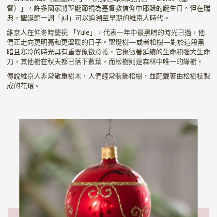
督）」，許多國家將聖誕節視為基督教信仰中耶穌的誕生日。但在瑞
典，聖誕節一詞「jul」可以追溯至早期的維京人時代。
維京人在仲冬時慶祝 「Yule」，代表一年中最黑暗的時光已過，他
們正走向更明亮和更溫暖的日子。聖誕樹—或者松樹—對於這段黑
暗且寒冷的時光具有重要象徵意義，它象徵著延續的生命和強大生命
力，其他樹在秋天都已落下數葉，而松樹則是森林中唯一的綠樹。
傳說維京人非常敬重樹木，人們經常裝飾松樹，並配戴著由松樹枝製
成的花環。