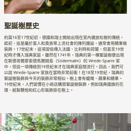
聖誕樹歷史
約莫16至17世紀初，德國和瑞士開始出現在室內擺放松樹的傳統。
起初，這是屬於富人和貴族等上流社會的陳列擺設，通常會用糖果做
裝飾。17世紀末，這項習俗傳入法國、比利時和荷蘭，但直至19世
紀時才傳入瑞典家庭。雖然在1741年，瑞典的第一棵聖誕樹便出現
在斯德哥爾摩索德馬爾姆島（Södermalm）的 Wrede-Sparre 家
中，但這一項傳統到19世紀末才在瑞典家庭間流行。因此，我們可
以說 Wrede-Sparre 家族在當時非常前衛！在18至19世紀，瑞典的
聖誕樹裝飾與今天的裝飾非常相似。樹上會有蠟燭、蘋果和糖果。
19世紀末，人們習慣在小商店購買聖誕樹裝飾，例如瑞典國旗的花
環、紙製鞭炮和紅心形裝飾掛在樹上。